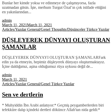
Bunlar her kimde yoksa ve edinmeye de çalışmıyorsa, fazla
uzatmadan gitsin. İşte, merhum Turgut Özal’ın çok istifade ettiğini
en yakınlarından...
admin
March 11, 2021
March 11, 2021
Articles/Yazılar
General/Genel
Thoughts/Düşünceler
Türkçe Yazılar
DÜŞLEYEREK DÜNYAYI OLUŞTURAN
ŞAMANLAR
DÜŞLEYEREK DÜNYAYI OLUŞTURAN ŞAMANLARFark
edin ya da etmeyin, hepimiz düşleyerek dünyayı oluşturmaktayız.
İçine daldığımız, aşina olduğumuz rüya uykusu değil de...
admin
March 11, 2021
Articles/Yazılar
General/Genel
Türkçe Yazılar
Sen ve dertlerin
* Muhyiddin İbn Arabi anlatıyor:* Geçmiş peygamberlerden biri
tefekküre dalıp içindeki dertleri dökünce Allah'tan nida geldi:*