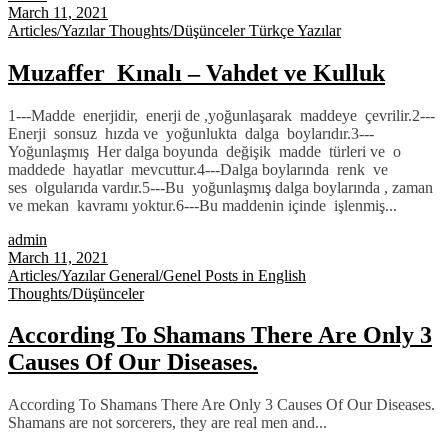
March 11, 2021
Articles/Yazılar
Thoughts/Düşünceler
Türkçe Yazılar
Muzaffer Kınalı – Vahdet ve Kulluk
1---Madde enerjidir, enerji de ,yoğunlaşarak maddeye çevrilir.2---
Enerji sonsuz hızda ve yoğunlukta dalga boylarıdır.3---
Yoğunlaşmış Her dalga boyunda değişik madde türleri ve o
maddede hayatlar mevcuttur.4---Dalga boylarında renk ve
ses olgularıda vardır.5---Bu yoğunlaşmış dalga boylarında , zaman
ve mekan kavramı yoktur.6---Bu maddenin içinde işlenmiş...
admin
March 11, 2021
Articles/Yazılar
General/Genel
Posts in English
Thoughts/Düşünceler
According To Shamans There Are Only 3
Causes Of Our Diseases.
According To Shamans There Are Only 3 Causes Of Our Diseases.
Shamans are not sorcerers, they are real men and...