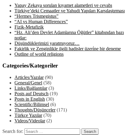
Yapay Zekaya sorulan kıyamet alametleri ve cevabı
Türkiye’deki Cemaatler ve Yahudi Yapıları Karşılaştırması
“Hermes Trismegistus”
“AI vs Human Differences”
Fizik-Metafizik
“Hz. Ali’den Devlet Adamlarına Öğütler” kitabından bazı
notlar:
Düşündüklerimizi yaratmıyoruz…
Fakirlik ve Zenginlikle ilgili hadisler üzeri̇ne bir deneme
Outline of world religions
Categories/Kategoriler
Articles/Yazılar
(90)
General/Genel
(58)
Links/Bağlantılar
(3)
Posts auf Deutsch
(19)
Posts in English
(30)
Scientific/Bilimsel
(6)
Thoughts/Düşünceler
(171)
Türkçe Yazılar
(70)
Videos/Videolar
(2)
Search for: