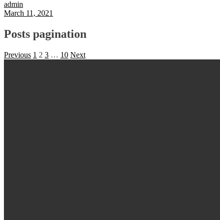
admin
March 11, 2021
Posts pagination
Previous
1
2
3
…
10
Next