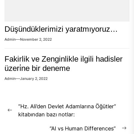
Düşündüklerimizi yaratmıyoruz…
Admin
November 2, 2022
Fakirlik ve Zenginlikle ilgili hadisler
üzeri̇ne bir deneme
Admin
January 2, 2022
Post
“Hz. Ali’den Devlet Adamlarına Öğütler”
navigation
Previous
kitabından bazı notlar:
post:
“AI vs Human Differences”
Ne