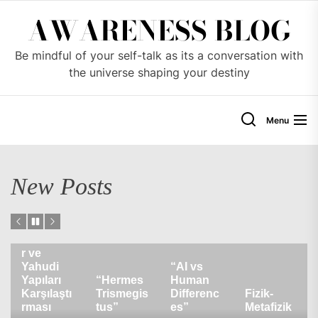
Skip
AWARENESS BLOG
to
the
Be mindful of your self-talk as its a conversation with
content
the universe shaping your destiny
Menu
New Posts
Türkiye’d
eki
Cemaatle
r ve
Yahudi
“AI vs
Yapıları
“Hermes
Human
Karşılaştı
Trismegis
Differenc
Fizik-
rması
tus”
es”
Metafizik