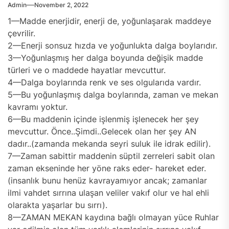
Admin
November 2, 2022
1—Madde enerjidir, enerji de, yoğunlaşarak maddeye
çevrilir.
2—Enerji sonsuz hızda ve yoğunlukta dalga boylarıdır.
3—Yoğunlaşmış her dalga boyunda değişik madde
türleri ve o maddede hayatlar mevcuttur.
4—Dalga boylarında renk ve ses olgularıda vardır.
5—Bu yoğunlaşmış dalga boylarında, zaman ve mekan
kavramı yoktur.
6—Bu maddenin içinde işlenmiş işlenecek her şey
mevcuttur. Önce..Şimdi..Gelecek olan her şey AN
dadır..(zamanda mekanda seyri suluk ile idrak edilir).
7—Zaman sabittir maddenin süptil zerreleri sabit olan
zaman ekseninde her yöne raks eder- hareket eder.
(insanlık bunu henüz kavrayamıyor ancak; zamanlar
ilmi vahdet sırrına ulaşan veliler vakıf olur ve hal ehli
olarakta yaşarlar bu sırrı).
8—ZAMAN MEKAN kaydına bağlı olmayan yüce Ruhlar