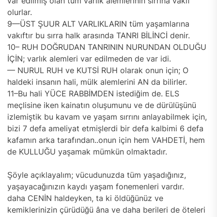
var edilmiş olan tüm varlık alemlerinin sırrına vakıf
olurlar.
9—ÜST ŞUUR ALT VARLIKLARIN tüm yaşamlarına
vakıftır bu sırra halk arasında TANRI BİLİNCİ denir.
10– RUH DOĞRUDAN TANRININ NURUNDAN OLDUĞU
İÇİN; varlık alemleri var edilmeden de var idi.
— NURUL RUH ve KUTSİ RUH olarak onun için; O
haldeki insanın hali, mülk alemlerini AN da bilirler.
11–Bu hali YÜCE RABBİMDEN istediğim de. ELS
meçlisine iken kainatın oluşumunu ve de dürülüşünü
izlemiştik bu kavam ve yaşam sırrını anlayabilmek için,
bizi 7 defa ameliyat etmişlerdi bir defa kalbimi 6 defa
kafamın arka tarafından..onun için hem VAHDETİ, hem
de KULLUĞU yaşamak mümkün olmaktadır.
Şöyle açıklayalım; vücudunuzda tüm yaşadığınız,
yaşayacağınızın kaydı yaşam fonemenleri vardır.
daha CENİN haldeyken, ta ki öldüğünüz ve
kemiklerinizin çürüdüğü âna ve daha berileri de öteleri