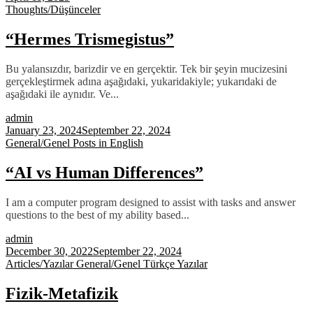
Thoughts/Düşünceler
“Hermes Trismegistus”
Bu yalansızdır, barizdir ve en gerçektir. Tek bir şeyin mucizesini
gerçekleştirmek adına aşağıdaki, yukaridakiyle; yukarıdaki de
aşağıdaki ile aynıdır. Ve...
admin
January 23, 2024
September 22, 2024
General/Genel
Posts in English
“AI vs Human Differences”
I am a computer program designed to assist with tasks and answer
questions to the best of my ability based...
admin
December 30, 2022
September 22, 2024
Articles/Yazılar
General/Genel
Türkçe Yazılar
Fizik-Metafizik