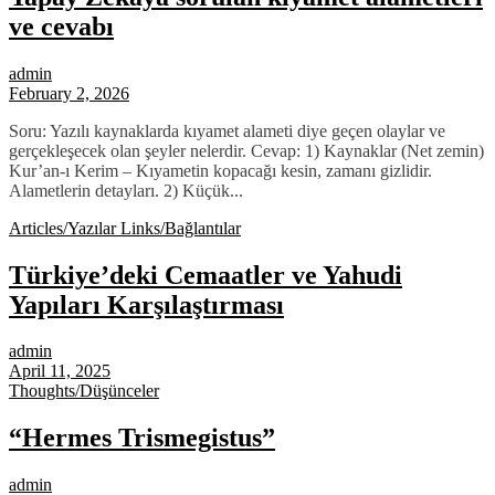
ve cevabı
admin
February 2, 2026
Soru: Yazılı kaynaklarda kıyamet alameti diye geçen olaylar ve
gerçekleşecek olan şeyler nelerdir. Cevap: 1) Kaynaklar (Net zemin)
Kur’an-ı Kerim – Kıyametin kopacağı kesin, zamanı gizlidir.
Alametlerin detayları. 2) Küçük...
Articles/Yazılar
Links/Bağlantılar
Türkiye’deki Cemaatler ve Yahudi
Yapıları Karşılaştırması
admin
April 11, 2025
Thoughts/Düşünceler
“Hermes Trismegistus”
admin