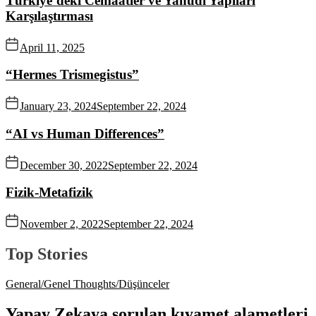
Türkiye’deki Cemaatler ve Yahudi Yapıları
Karşılaştırması
April 11, 2025
“Hermes Trismegistus”
January 23, 2024
September 22, 2024
“AI vs Human Differences”
December 30, 2022
September 22, 2024
Fizik-Metafizik
November 2, 2022
September 22, 2024
Top Stories
General/Genel
Thoughts/Düşünceler
Yapay Zekaya sorulan kıyamet alametleri