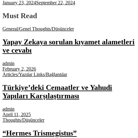
January 23, 2024
September 22, 2024
Must Read
General/Genel
Thoughts/Düşünceler
Yapay Zekaya sorulan kıyamet alametleri
ve cevabı
admin
February 2, 2026
Articles/Yazılar
Links/Bağlantılar
Türkiye’deki Cemaatler ve Yahudi
Yapıları Karşılaştırması
admin
April 11, 2025
Thoughts/Düşünceler
“Hermes Trismegistus”