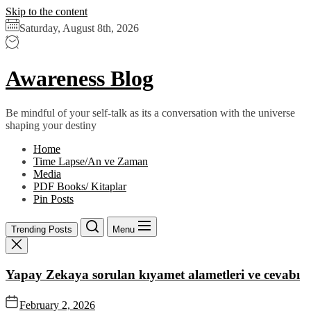
Skip to the content
Saturday, August 8th, 2026
Awareness Blog
Be mindful of your self-talk as its a conversation with the universe
shaping your destiny
Home
Time Lapse/An ve Zaman
Media
PDF Books/ Kitaplar
Pin Posts
Trending Posts
Menu
Yapay Zekaya sorulan kıyamet alametleri ve cevabı
February 2, 2026