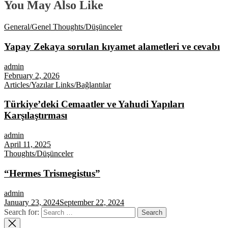
You May Also Like
General/Genel
Thoughts/Düşünceler
Yapay Zekaya sorulan kıyamet alametleri ve cevabı
admin
February 2, 2026
Articles/Yazılar
Links/Bağlantılar
Türkiye’deki Cemaatler ve Yahudi Yapıları
Karşılaştırması
admin
April 11, 2025
Thoughts/Düşünceler
“Hermes Trismegistus”
admin
January 23, 2024
September 22, 2024
Search for: