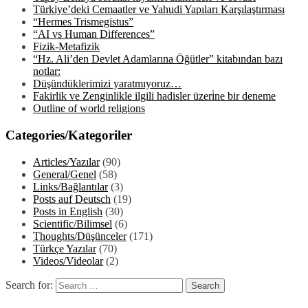
Türkiye’deki Cemaatler ve Yahudi Yapıları Karşılaştırması
“Hermes Trismegistus”
“AI vs Human Differences”
Fizik-Metafizik
“Hz. Ali’den Devlet Adamlarına Öğütler” kitabından bazı
notlar:
Düşündüklerimizi yaratmıyoruz…
Fakirlik ve Zenginlikle ilgili hadisler üzeri̇ne bir deneme
Outline of world religions
Categories/Kategoriler
Articles/Yazılar
(90)
General/Genel
(58)
Links/Bağlantılar
(3)
Posts auf Deutsch
(19)
Posts in English
(30)
Scientific/Bilimsel
(6)
Thoughts/Düşünceler
(171)
Türkçe Yazılar
(70)
Videos/Videolar
(2)
Search for: