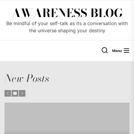
Skip
AWARENESS BLOG
to
the
Be mindful of your self-talk as its a conversation with
content
the universe shaping your destiny
Menu
New Posts