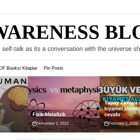
WARENESS BL
 self-talk as its a conversation with the universe s
DF Books/ Kitaplar
Pin Posts
Yapay Zekaya 
kıyamet alametl
Fizik-Metafizik
cevabı
November 2, 2022
February 2, 2026