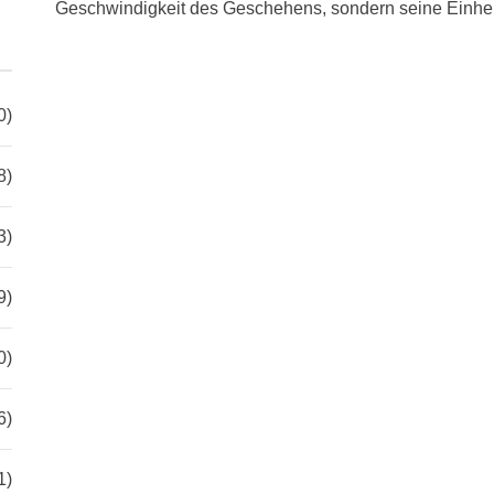
Geschwindigkeit des Geschehens, sondern seine Einhei
0)
8)
3)
9)
0)
6)
1)