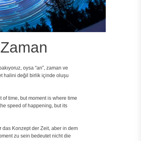
e Zaman
bakıyoruz, oysa “an”, zaman ve
 halini değil birlik içinde oluşu
 of time, but moment is where time
the speed of happening, but its
 das Konzept der Zeit, aber in dem
oment zu sein bedeutet nicht die