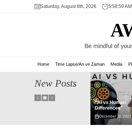
Skip
Saturday, August 8th, 2026
5:59:00 AM
to
the
A
content
Be mindful of your
Home
Time Lapse/An ve Zaman
Media
P
New Posts
atler ve
“AI vs Human
“Hermes Trismegistus”
Differences”
January 23, 2024
December 30, 2022