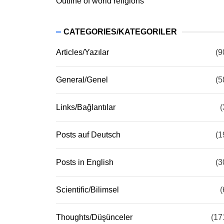
Outline of world religions
CATEGORIES/KATEGORILER
Articles/Yazılar
(9
General/Genel
(5
Links/Bağlantılar
(
Posts auf Deutsch
(1
Posts in English
(3
Scientific/Bilimsel
(
Thoughts/Düşünceler
(17