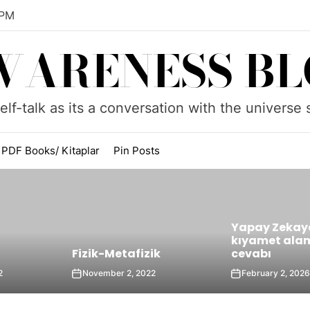
 PM
WARENESS BL
elf-talk as its a conversation with the universe
PDF Books/ Kitaplar
Pin Posts
Türkiye’d
Yapay Zekaya sorulan
Cemaatle
kıyamet alametleri ve
Yapıları
izik
cevabı
Karşılaş
 2022
February 2, 2026
April 11, 20