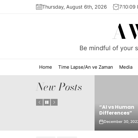
Skip
Thursday, August 6th, 2026
7:10:09
to
the
A
content
Be mindful of your s
Home
Time Lapse/An ve Zaman
Media
New Posts
“AI vs Human
smegistus”
Differences”
Fizik-Metaf
24
December 30, 2022
November 2,