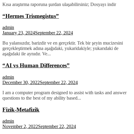
Kısa araştırma raporuna şurdan ulaşabilirsiniz; Dosyayı indir
“Hermes Trismegistus”
admin
January 23, 2024
September 22, 2024
Bu yalansızdır, barizdir ve en gerçektir. Tek bir şeyin mucizesini
gerçekleştirmek adına aşağıdaki, yukaridakiyle; yukarıdaki de
aşağıdaki ile aynıdır. Ve...
“AI vs Human Differences”
admin
December 30, 2022
September 22, 2024
I am a computer program designed to assist with tasks and answer
questions to the best of my ability based...
Fizik-Metafizik
admin
November 2, 2022
September 22, 2024