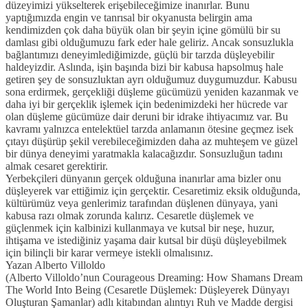
düzeyimizi yükselterek erişebileceğimize inanırlar. Bunu
yaptığımızda engin ve tanrısal bir okyanusta belirgin ama
kendimizden çok daha büyük olan bir şeyin içine gömülü bir su
damlası gibi olduğumuzu fark eder hale geliriz. Ancak sonsuzlukla
bağlantımızı deneyimlediğimizde, güçlü bir tarzda düşleyebilir
haldeyizdir. Aslında, işin başında bizi bir kabusa hapsolmuş hale
getiren şey de sonsuzluktan ayrı olduğumuz duygumuzdur. Kabusu
sona erdirmek, gerçekliği düşleme gücümüzü yeniden kazanmak ve
daha iyi bir gerçeklik işlemek için bedenimizdeki her hücrede var
olan düşleme gücümüze dair deruni bir idrake ihtiyacımız var. Bu
kavramı yalnızca entelektüel tarzda anlamanın ötesine geçmez isek
çıtayı düşürüp şekil verebileceğimizden daha az muhteşem ve güzel
bir dünya deneyimi yaratmakla kalacağızdır. Sonsuzluğun tadını
almak cesaret gerektirir.
Yerbekçileri dünyanın gerçek olduğuna inanırlar ama bizler onu
düşleyerek var ettiğimiz için gerçektir. Cesaretimiz eksik olduğunda,
kültürümüz veya genlerimiz tarafından düşlenen dünyaya, yani
kabusa razı olmak zorunda kalırız. Cesaretle düşlemek ve
güçlenmek için kalbinizi kullanmaya ve kutsal bir neşe, huzur,
ihtişama ve istediğiniz yaşama dair kutsal bir düşü düşleyebilmek
için bilinçli bir karar vermeye istekli olmalısınız.
Yazan Alberto Villoldo
(Alberto Villoldo’nun Courageous Dreaming: How Shamans Dream
The World Into Being (Cesaretle Düşlemek: Düşleyerek Dünyayı
Oluşturan Şamanlar) adlı kitabından alıntıyı Ruh ve Madde dergisi