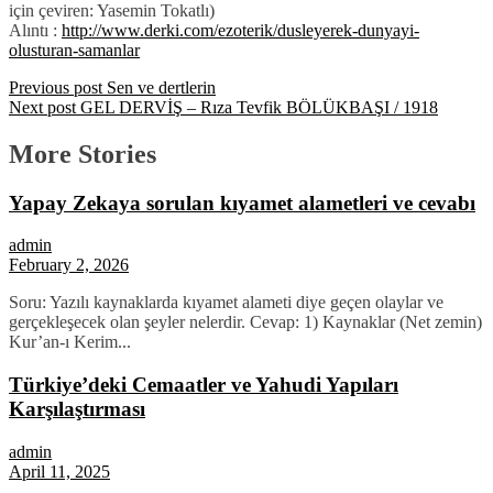
için çeviren: Yasemin Tokatlı)
Alıntı :
http://www.derki.com/ezoterik/dusleyerek-dunyayi-
olusturan-samanlar
Previous post
Sen ve dertlerin
Next post
GEL DERVİŞ – Rıza Tevfik BÖLÜKBAŞI / 1918
More Stories
Yapay Zekaya sorulan kıyamet alametleri ve cevabı
admin
February 2, 2026
Soru: Yazılı kaynaklarda kıyamet alameti diye geçen olaylar ve
gerçekleşecek olan şeyler nelerdir. Cevap: 1) Kaynaklar (Net zemin)
Kur’an-ı Kerim...
Türkiye’deki Cemaatler ve Yahudi Yapıları
Karşılaştırması
admin
April 11, 2025