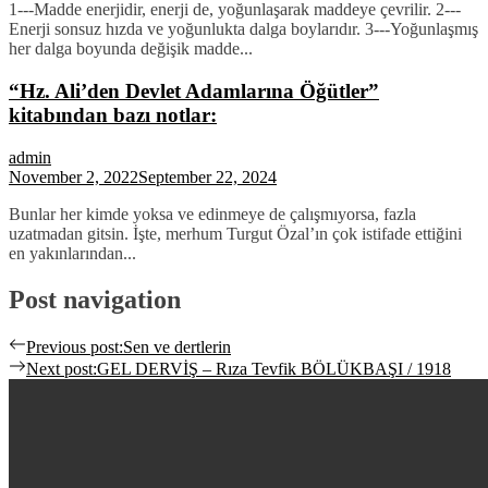
1---Madde enerjidir, enerji de, yoğunlaşarak maddeye çevrilir. 2---
Enerji sonsuz hızda ve yoğunlukta dalga boylarıdır. 3---Yoğunlaşmış
her dalga boyunda değişik madde...
“Hz. Ali’den Devlet Adamlarına Öğütler”
kitabından bazı notlar:
admin
November 2, 2022
September 22, 2024
Bunlar her kimde yoksa ve edinmeye de çalışmıyorsa, fazla
uzatmadan gitsin. İşte, merhum Turgut Özal’ın çok istifade ettiğini
en yakınlarından...
Post navigation
Previous post:
Sen ve dertlerin
Next post:
GEL DERVİŞ – Rıza Tevfik BÖLÜKBAŞI / 1918