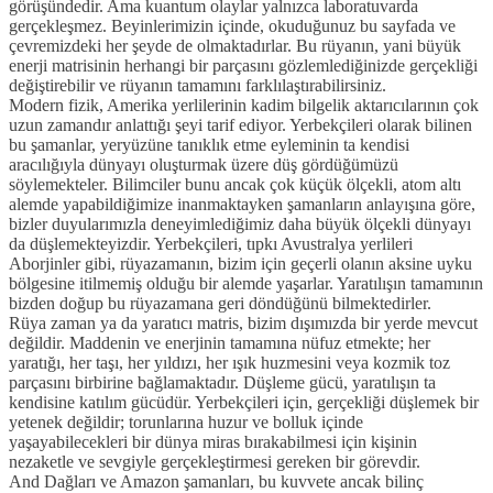
görüşündedir. Ama kuantum olaylar yalnızca laboratuvarda
gerçekleşmez. Beyinlerimizin içinde, okuduğunuz bu sayfada ve
çevremizdeki her şeyde de olmaktadırlar. Bu rüyanın, yani büyük
enerji matrisinin herhangi bir parçasını gözlemlediğinizde gerçekliği
değiştirebilir ve rüyanın tamamını farklılaştırabilirsiniz.
Modern fizik, Amerika yerlilerinin kadim bilgelik aktarıcılarının çok
uzun zamandır anlattığı şeyi tarif ediyor. Yerbekçileri olarak bilinen
bu şamanlar, yeryüzüne tanıklık etme eyleminin ta kendisi
aracılığıyla dünyayı oluşturmak üzere düş gördüğümüzü
söylemekteler. Bilimciler bunu ancak çok küçük ölçekli, atom altı
alemde yapabildiğimize inanmaktayken şamanların anlayışına göre,
bizler duyularımızla deneyimlediğimiz daha büyük ölçekli dünyayı
da düşlemekteyizdir. Yerbekçileri, tıpkı Avustralya yerlileri
Aborjinler gibi, rüyazamanın, bizim için geçerli olanın aksine uyku
bölgesine itilmemiş olduğu bir alemde yaşarlar. Yaratılışın tamamının
bizden doğup bu rüyazamana geri döndüğünü bilmektedirler.
Rüya zaman ya da yaratıcı matris, bizim dışımızda bir yerde mevcut
değildir. Maddenin ve enerjinin tamamına nüfuz etmekte; her
yaratığı, her taşı, her yıldızı, her ışık huzmesini veya kozmik toz
parçasını birbirine bağlamaktadır. Düşleme gücü, yaratılışın ta
kendisine katılım gücüdür. Yerbekçileri için, gerçekliği düşlemek bir
yetenek değildir; torunlarına huzur ve bolluk içinde
yaşayabilecekleri bir dünya miras bırakabilmesi için kişinin
nezaketle ve sevgiyle gerçekleştirmesi gereken bir görevdir.
And Dağları ve Amazon şamanları, bu kuvvete ancak bilinç