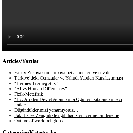
Articles/Yazılar
Yapay Zekaya sorulan kıyamet alametleri ve cevabı
Türkiye’deki Cemaatler ve Yahudi Yapıları Karşılaştırması
“Hermes Trismegistus”
“AI vs Human Differences”
Fizik-Metafizik
“Hz. Ali’den Devlet Adamlarına Öğütler” kitabından bazı
notlar:
Düşündüklerimizi yaratmıyoruz…
Fakirlik ve Zenginlikle ilgili hadisler üzeri̇ne bir deneme
Outline of world religions
Categories/Kategoriler