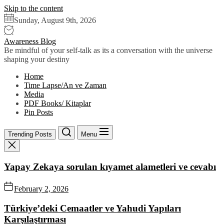
Skip to the content
Sunday, August 9th, 2026
Awareness Blog
Be mindful of your self-talk as its a conversation with the universe
shaping your destiny
Home
Time Lapse/An ve Zaman
Media
PDF Books/ Kitaplar
Pin Posts
Trending Posts
Menu
Yapay Zekaya sorulan kıyamet alametleri ve cevabı
February 2, 2026
Türkiye’deki Cemaatler ve Yahudi Yapıları
Karşılaştırması