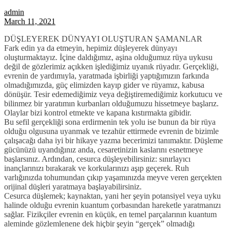
admin
March 11, 2021
DÜŞLEYEREK DÜNYAYI OLUŞTURAN ŞAMANLAR
Fark edin ya da etmeyin, hepimiz düşleyerek dünyayı
oluşturmaktayız. İçine daldığımız, aşina olduğumuz rüya uykusu
değil de gözlerimiz açıkken işlediğimiz uyanık rüyadır. Gerçekliği,
evrenin de yardımıyla, yaratmada işbirliği yaptığımızın farkında
olmadığımızda, güç elimizden kayıp gider ve rüyamız, kabusa
dönüşür. Tesir edemediğimiz veya değiştiremediğimiz korkutucu ve
bilinmez bir yaratımın kurbanları olduğumuzu hissetmeye başlarız.
Olaylar bizi kontrol etmekte ve kapana kıstırmakta gibidir.
Bu sefil gerçekliği sona erdirmenin tek yolu ise bunun da bir rüya
olduğu olgusuna uyanmak ve tezahür ettirmede evrenin de bizimle
çalışacağı daha iyi bir hikaye yazma becerimizi tanımaktır. Düşleme
gücünüzü uyandığınız anda, cesaretinizin kaslarını esnetmeye
başlarsınız. Ardından, cesurca düşleyebilirsiniz: sınırlayıcı
inançlarınızı bırakarak ve korkularınızı aşıp geçerek. Ruh
varlığınızda tohumundan çıkıp yaşamınızda meyve veren gerçekten
orijinal düşleri yaratmaya başlayabilirsiniz.
Cesurca düşlemek; kaynaktan, yani her şeyin potansiyel veya uyku
halinde olduğu evrenin kuantum çorbasından hareketle yaratmanızı
sağlar. Fizikçiler evrenin en küçük, en temel parçalarının kuantum
aleminde gözlemlenene dek hiçbir şeyin “gerçek” olmadığı