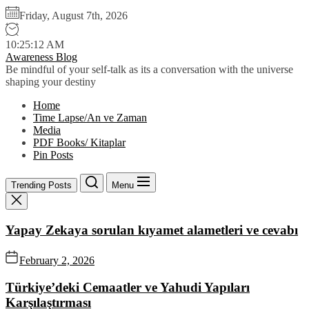
Skip
Friday, August 7th, 2026
to
the
10:25:13 AM
content
Awareness Blog
Be mindful of your self-talk as its a conversation with the universe
shaping your destiny
Home
Time Lapse/An ve Zaman
Media
PDF Books/ Kitaplar
Pin Posts
Trending Posts
Menu
Yapay Zekaya sorulan kıyamet alametleri ve cevabı
February 2, 2026
Türkiye’deki Cemaatler ve Yahudi Yapıları
Karşılaştırması