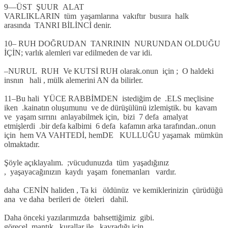
9—ÜST ŞUUR ALAT
VARLIKLARIN tüm yaşamlarına vakıftır busııra halk
arasında TANRI BİLİNCİ denir.
10– RUH DOĞRUDAN TANRININ NURUNDAN OLDUĞU
İÇİN; varlık alemleri var edilmeden de var idi.
–NURUL RUH Ve KUTSİ RUH olarak.onun için ; O haldeki
insnın hali , mülk alemerini AN da bilirler.
11–Bu hali YÜCE RABBİMDEN istediğim de .ELS meçlisine
iken .kainatın oluşumunu ve de dürüşülünü izlemiştik. bu kavam
ve yaşam sırrını anlayabilmek için, bizi 7 defa amalyat
etmişlerdi .bir defa kalbimi 6 defa kafamın arka tarafından..onun
için hem VA VAHTEDİ, hemDE KULLUĞU yaşamak mümkün
olmaktadır.
Şöyle açıklayalım. ;vücudunuzda tüm yaşadığınız
, yaşayacağınızın kaydı yaşam fonemanları vardır.
daha CENİN haliden , Ta ki öldünüz ve kemiklerinizin çürüdüğü
ana ve daha berileri de öteleri dahil.
Daha önceki yazılarımızda bahsettiğimiz gibi.
görecel mantık, kurallar ile kavradığı için.