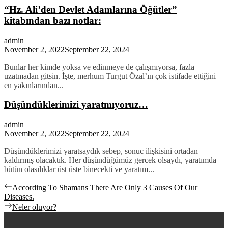
“Hz. Ali’den Devlet Adamlarına Öğütler”
kitabından bazı notlar:
admin
November 2, 2022
September 22, 2024
Bunlar her kimde yoksa ve edinmeye de çalışmıyorsa, fazla
uzatmadan gitsin. İşte, merhum Turgut Özal’ın çok istifade ettiğini
en yakınlarından...
Düşündüklerimizi yaratmıyoruz…
admin
November 2, 2022
September 22, 2024
Düşündüklerimizi yaratsaydık sebep, sonuc ilişkisini ortadan
kaldırmış olacaktık. Her düşündüğümüz gercek olsaydı, yaratımda
bütün olasılıklar üst üste binecekti ve yaratım...
Post
Previous
According To Shamans There Are Only 3 Causes Of Our
post:
Diseases.
navigation
Next
Neler oluyor?
post: