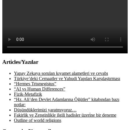
Articles/Yazılar
Yapay Zekaya sorulan kıyamet alametleri ve cevabı
Türkiye’deki Cemaatler ve Yahudi Yapıları Karşılaştırması
“Hermes Trismegistus”
“AI vs Human Differences”
Fizik-Metafizik
“Hz. Ali’den Devlet Adamlarına Öğütler” kitabından bazı
notlar:
Düşündüklerimizi yaratmıyoruz…
Fakirlik ve Zenginlikle ilgili hadisler üzeri̇ne bir deneme
Outline of world religions