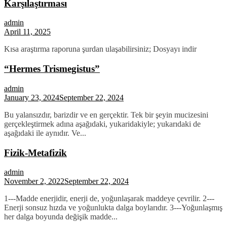
Karşılaştırması
admin
April 11, 2025
Kısa araştırma raporuna şurdan ulaşabilirsiniz; Dosyayı indir
“Hermes Trismegistus”
admin
January 23, 2024
September 22, 2024
Bu yalansızdır, barizdir ve en gerçektir. Tek bir şeyin mucizesini
gerçekleştirmek adına aşağıdaki, yukaridakiyle; yukarıdaki de
aşağıdaki ile aynıdır. Ve...
Fizik-Metafizik
admin
November 2, 2022
September 22, 2024
1---Madde enerjidir, enerji de, yoğunlaşarak maddeye çevrilir. 2---
Enerji sonsuz hızda ve yoğunlukta dalga boylarıdır. 3---Yoğunlaşmış
her dalga boyunda değişik madde...