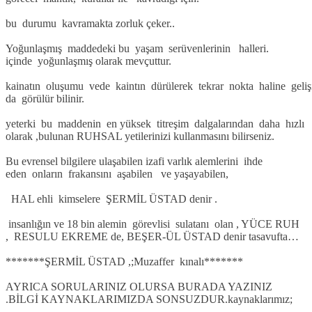
bu durumu kavramakta zorluk çeker..
Yoğunlaşmış maddedeki bu yaşam serüvenlerinin halleri.
içinde yoğunlaşmış olarak mevçuttur.
kainatın oluşumu vede kaintın dürülerek tekrar nokta haline geli
da görülür bilinir.
yeterki bu maddenin en yüksek titreşim dalgalarından daha hızlı
olarak ,bulunan RUHSAL yetilerinizi kullanmasını bilirseniz.
Bu evrensel bilgilere ulaşabilen izafi varlık alemlerini ihde
eden onların frakansını aşabilen ve yaşayabilen,
HAL ehli kimselere ŞERMİL ÜSTAD denir .
insanlığın ve 18 bin alemin görevlisi sulatanı olan , YÜCE RUH
, RESULU EKREME de, BEŞER-ÜL ÜSTAD denir tasavufta…
*******ŞERMİL ÜSTAD ,;Muzaffer kınalı*******
AYRICA SORULARINIZ OLURSA BURADA YAZINIZ
.BİLGİ KAYNAKLARIMIZDA SONSUZDUR.kaynaklarımız;