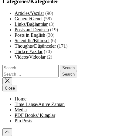
Categories/Kategoriler
Articles/Yazılar
(90)
General/Genel
(58)
Links/Bağlantılar
(3)
Posts auf Deutsch
(19)
Posts in English
(30)
Scientific/Bilimsel
(6)
Thoughts/Düşünceler
(171)
Türkçe Yazılar
(70)
Videos/Videolar
(2)
Search
for:
Search
for:
Close
Home
Time Lapse/An ve Zaman
Media
PDF Books/ Kitaplar
Pin Posts