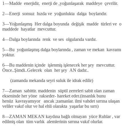
1—Madde enerjidir, enerji de ,yoğunlaşarak maddeye çevrilir.
2—Enerji sonsuz hızda ve yoğunlukta dalga boylarıdır.
3—Yoğunlaşmış Her dalga boyunda değişik madde türleri ve o
maddede hayatlar mevcuttur.
4—Dalga boylarında renk ve ses olgularıda vardır.
5—Bu yoğunlaşmış dalga boylarında , zaman ve mekan kavramı
yoktur.
6—Bu maddenin içinde işlenmiş işlenecek her şey mevcuttur.
Önce..Şimdi..Gelecek olan her şey AN dadır..
(zamanda mekanda seyri suluk ile idrak edilir)
7—Zaman sabittir. maddenin süptil zerreleri sabit olan zaman
ekseninde her yöne rakseder- hareket eder.(insanlık bunu
henüz kavrayamıyor ancak ;zamanlar. ilmi vahdet sırrına ulaşan
veliler vakıf olur ve hal ehli olarakta yaşarlar bu sırrı)
8—ZAMAN MEKAN kaydına bağlı olmayan yüce Ruhlar , var
edilmiş olan tüm varlık alemlerinin sırrına vakıf olurlar.