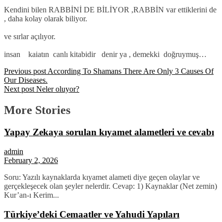
Kendini bilen RABBİNİ DE BİLİYOR ,RABBİN var ettiklerini de
, daha kolay olarak biliyor.
ve sırlar açılıyor.
insan kaiatın canlı kitabidir denir ya , demekki doğruymuş…
Previous post
According To Shamans There Are Only 3 Causes Of
Our Diseases.
Next post
Neler oluyor?
More Stories
Yapay Zekaya sorulan kıyamet alametleri ve cevabı
admin
February 2, 2026
Soru: Yazılı kaynaklarda kıyamet alameti diye geçen olaylar ve
gerçekleşecek olan şeyler nelerdir. Cevap: 1) Kaynaklar (Net zemin)
Kur’an-ı Kerim...
Türkiye’deki Cemaatler ve Yahudi Yapıları