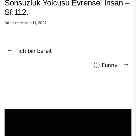
Sonsuzluk Yolcusu Evrensel İnsan –
Sf:112.
Admin
March 11, 2021
Post
ich bin bereit
Previous
navigation
post:
:))) Funny
Ne
pos