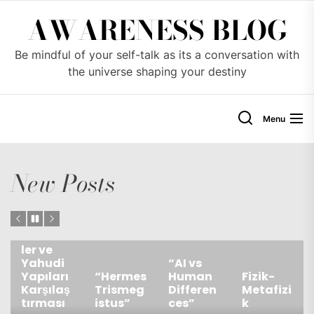
Skip
AWARENESS BLOG
to
the
Be mindful of your self-talk as its a conversation with
content
the universe shaping your destiny
Menu
New Posts
Türkiye’
deki
Cemaat
ler ve
Yahudi
“AI vs
Yapıları
“Hermes
Human
Fizik-
Karşılaş
Trismeg
Differen
Metafizi
tırması
istus”
ces”
k