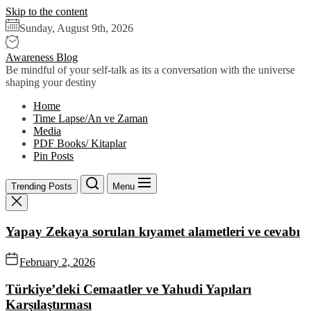
Skip to the content
Sunday, August 9th, 2026
Awareness Blog
Be mindful of your self-talk as its a conversation with the universe
shaping your destiny
Home
Time Lapse/An ve Zaman
Media
PDF Books/ Kitaplar
Pin Posts
Trending Posts
Menu
Yapay Zekaya sorulan kıyamet alametleri ve cevabı
February 2, 2026
Türkiye’deki Cemaatler ve Yahudi Yapıları
Karşılaştırması