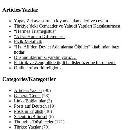
Articles/Yazılar
Yapay Zekaya sorulan kıyamet alametleri ve cevabı
Türkiye’deki Cemaatler ve Yahudi Yapıları Karşılaştırması
“Hermes Trismegistus”
“AI vs Human Differences”
Fizik-Metafizik
“Hz. Ali’den Devlet Adamlarına Öğütler” kitabından bazı
notlar:
Düşündüklerimizi yaratmıyoruz…
Fakirlik ve Zenginlikle ilgili hadisler üzeri̇ne bir deneme
Outline of world religions
Categories/Kategoriler
Articles/Yazılar
(90)
General/Genel
(58)
Links/Bağlantılar
(3)
Posts auf Deutsch
(19)
Posts in English
(30)
Scientific/Bilimsel
(6)
Thoughts/Düşünceler
(171)
Türkçe Yazılar
(70)