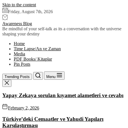
Skip to the content
Friday, August 7th, 2026
Awareness Blog
Be mindful of your self-talk as its a conversation with the universe
shaping your destiny
Home
Time Lapse/An ve Zaman
Media
PDF Books/ Kitaplar
Pin Posts
Trending Posts
Menu
Yapay Zekaya sorulan kıyamet alametleri ve cevabı
February 2, 2026
Türkiye’deki Cemaatler ve Yahudi Yapıları
Karşılaştırması