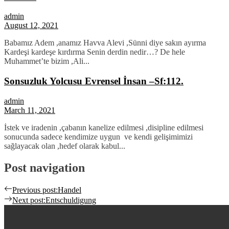
admin
August 12, 2021
Babamız Adem ,anamız Havva Alevi ,Sünni diye sakın ayırma
Kardeşi kardeşe kırdırma Senin derdin nedir…? De hele
Muhammet’te bizim ,Ali...
Sonsuzluk Yolcusu Evrensel İnsan –Sf:112.
admin
March 11, 2021
İstek ve iradenin ,çabanın kanelize edilmesi ,disipline edilmesi
sonucunda sadece kendimize uygun ve kendi gelişimimizi
sağlayacak olan ,hedef olarak kabul...
Post navigation
Previous post:
Handel
Next post:
Entschuldigung