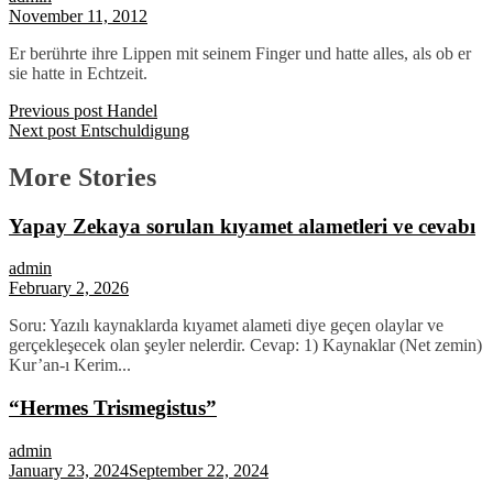
November 11, 2012
Er berührte ihre Lippen mit seinem Finger und hatte alles, als ob er
sie hatte in Echtzeit.
Previous post
Handel
Next post
Entschuldigung
More Stories
Yapay Zekaya sorulan kıyamet alametleri ve cevabı
admin
February 2, 2026
Soru: Yazılı kaynaklarda kıyamet alameti diye geçen olaylar ve
gerçekleşecek olan şeyler nelerdir. Cevap: 1) Kaynaklar (Net zemin)
Kur’an-ı Kerim...
“Hermes Trismegistus”
admin
January 23, 2024
September 22, 2024