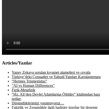
Articles/Yazılar
Yapay Zekaya sorulan kıyamet alametleri ve cevabı
Türkiye’deki Cemaatler ve Yahudi Yapıları Karşılaştırması
“Hermes Trismegistus”
“AI vs Human Differences”
Fizik-Metafizik
“Hz. Ali’den Devlet Adamlarına Öğütler” kitabından bazı
notlar:
Düşündüklerimizi yaratmıyoruz…
Fakirlik ve Zenginlikle ilgili hadisler üzeri̇ne bir deneme