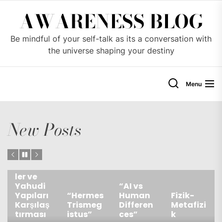
Skip
AWARENESS BLOG
to
the
Be mindful of your self-talk as its a conversation with
content
the universe shaping your destiny
Menu
New Posts
Türkiye’
deki
Cemaat
ler ve
Yahudi
“AI vs
Yapıları
“Hermes
Human
Fizik-
Karşılaş
Trismeg
Differen
Metafizi
tırması
istus”
ces”
k