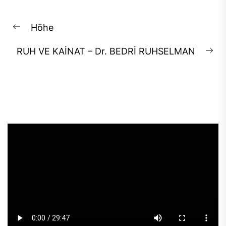
Post
Höhe
Previous
navigation
post:
RUH VE KAİNAT – Dr. BEDRİ RUHSELMAN
Ne
pos