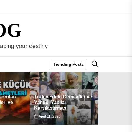
OG
haping your destiny
Trending Posts
emaatler ve
“AI vs Huma
“Hermes Trismegistus”
Differences”
January 23, 2024
December 30, 