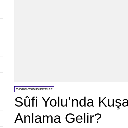
THOUGHTS/DÜŞÜNCELER
Sûfi Yolu’nda Ku
Anlama Gelir?