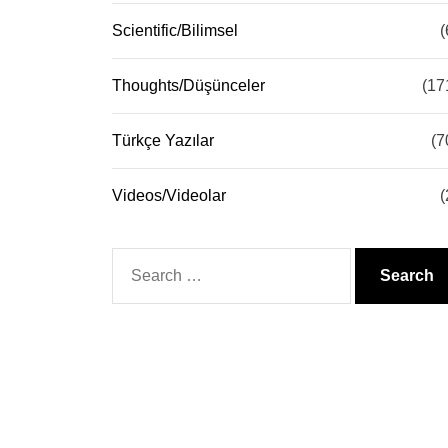
Scientific/Bilimsel
(
Thoughts/Düşünceler
(17
Türkçe Yazılar
(7
Videos/Videolar
(
Search
for: