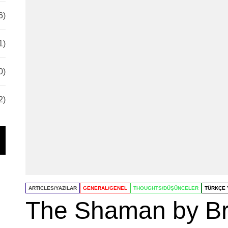
6)
1)
0)
2)
ARTICLES/YAZILAR
GENERAL/GENEL
THOUGHTS/DÜŞÜNCELER
TÜRKÇE 
The Shaman by Br