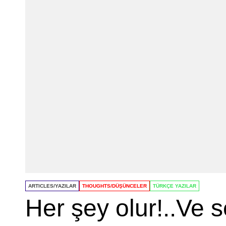
ARTICLES/YAZILAR
THOUGHTS/DÜŞÜNCELER
TÜRKÇE YAZILAR
Her şey olur!..Ve s