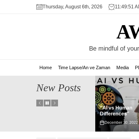
Skip
Thursday, August 6th, 2026
11:49:52 
to
the
A
content
Be mindful of your
Home
Time Lapse/An ve Zaman
Media
P
New Posts
“AI vs Human
stus”
Differences”
Fizik-Metafizik
December 30, 2022
November 2, 2022