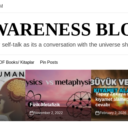
AM
WARENESS BL
 self-talk as its a conversation with the universe s
DF Books/ Kitaplar
Pin Posts
Yapay Zekaya sorulan
Türkiye’deki C
kıyamet alametleri ve
Yahudi Yapıları
cevabı
Karşılaştırması
February 2, 2026
April 11, 2025