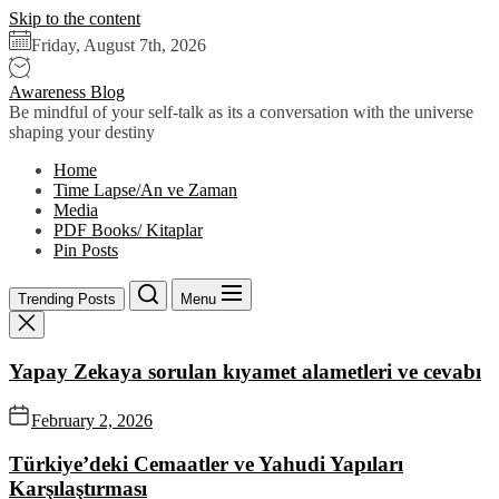
Skip to the content
Friday, August 7th, 2026
Awareness Blog
Be mindful of your self-talk as its a conversation with the universe
shaping your destiny
Home
Time Lapse/An ve Zaman
Media
PDF Books/ Kitaplar
Pin Posts
Trending Posts
Menu
Yapay Zekaya sorulan kıyamet alametleri ve cevabı
February 2, 2026
Türkiye’deki Cemaatler ve Yahudi Yapıları
Karşılaştırması