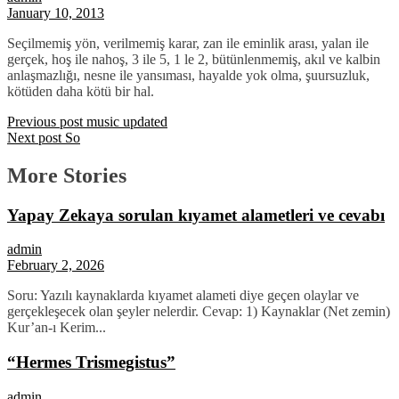
January 10, 2013
Seçilmemiş yön, verilmemiş karar, zan ile eminlik arası, yalan ile
gerçek, hoş ile nahoş, 3 ile 5, 1 le 2, bütünlenmemiş, akıl ve kalbin
anlaşmazlığı, nesne ile yansıması, hayalde yok olma, şuursuzluk,
kötüden daha kötü bir hal.
Previous post
music updated
Next post
So
More Stories
Yapay Zekaya sorulan kıyamet alametleri ve cevabı
admin
February 2, 2026
Soru: Yazılı kaynaklarda kıyamet alameti diye geçen olaylar ve
gerçekleşecek olan şeyler nelerdir. Cevap: 1) Kaynaklar (Net zemin)
Kur’an-ı Kerim...
“Hermes Trismegistus”
admin