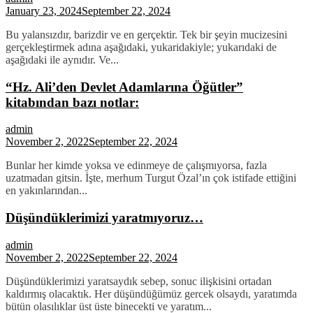
January 23, 2024
September 22, 2024
Bu yalansızdır, barizdir ve en gerçektir. Tek bir şeyin mucizesini
gerçekleştirmek adına aşağıdaki, yukaridakiyle; yukarıdaki de
aşağıdaki ile aynıdır. Ve...
“Hz. Ali’den Devlet Adamlarına Öğütler”
kitabından bazı notlar:
admin
November 2, 2022
September 22, 2024
Bunlar her kimde yoksa ve edinmeye de çalışmıyorsa, fazla
uzatmadan gitsin. İşte, merhum Turgut Özal’ın çok istifade ettiğini
en yakınlarından...
Düşündüklerimizi yaratmıyoruz…
admin
November 2, 2022
September 22, 2024
Düşündüklerimizi yaratsaydık sebep, sonuc ilişkisini ortadan
kaldırmış olacaktık. Her düşündüğümüz gercek olsaydı, yaratımda
bütün olasılıklar üst üste binecekti ve yaratım...