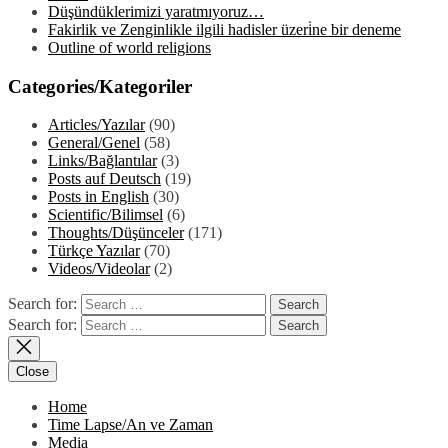
Düşündüklerimizi yaratmıyoruz…
Fakirlik ve Zenginlikle ilgili hadisler üzeri̇ne bir deneme
Outline of world religions
Categories/Kategoriler
Articles/Yazılar
(90)
General/Genel
(58)
Links/Bağlantılar
(3)
Posts auf Deutsch
(19)
Posts in English
(30)
Scientific/Bilimsel
(6)
Thoughts/Düşünceler
(171)
Türkçe Yazılar
(70)
Videos/Videolar
(2)
Search for:
Search for:
Close
Home
Time Lapse/An ve Zaman
Media