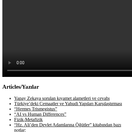
Articles/Yazılar
Yapay Zekaya sorulan kıyamet alametleri ve cevabı
Türkiye’deki Cemaatler ve Yahudi Yapıları Karşılaştırması
“Hermes Trismegistus”
“AI vs Human Differences”
Fizik-Metafizik
“Hz. Ali’den Devlet Adamlarına Öğütler” kitabından bazı
notlar: