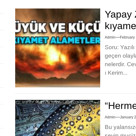
Yapay 
kıyamet
Admin
February 
Soru: Yazıl
geçen olayl
nelerdir. C
ı Kerim...
“Herme
Admin
January 
Bu yalansızd
şeyin muciz