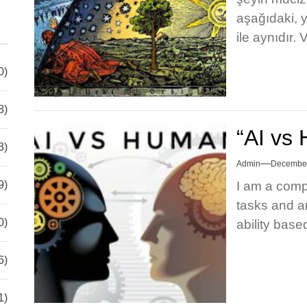
aşağıdaki, 
ile aynıdır. V
0)
8)
“AI vs
3)
Admin
December
I am a comp
9)
tasks and a
0)
ability based
6)
1)