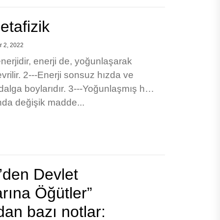
etafizik
 2, 2022
erjidir, enerji de, yoğunlaşarak
ilir. 2---Enerji sonsuz hızda ve
dalga boylarıdır. 3---Yoğunlaşmış her
da değişik madde...
i’den Devlet
rına Öğütler”
dan bazı notlar: