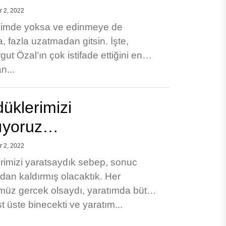
 2, 2022
 kimde yoksa ve edinmeye de
, fazla uzatmadan gitsin. İşte,
t Özal’ın çok istifade ettiğini en
n...
üklerimizi
ıyoruz…
 2, 2022
imizi yaratsaydık sebep, sonuc
rtadan kaldırmış olacaktık. Her
üz gercek olsaydı, yaratımda bütün
st üste binecekti ve yaratım...