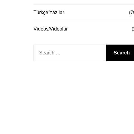
Türkçe Yazılar
(7
Videos/Videolar
(
Search
for: