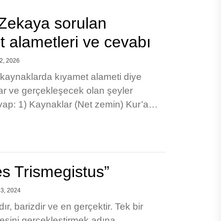
Zekaya sorulan
 alametleri ve cevabı
2, 2026
ı kaynaklarda kıyamet alameti diye
ar ve gerçekleşecek olan şeyler
evap: 1) Kaynaklar (Net zemin) Kur’an-
s Trismegistus”
23, 2024
ır, barizdir ve en gerçektir. Tek bir
esini gerçekleştirmek adına