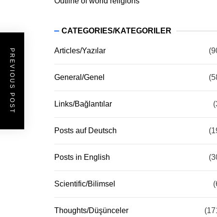
Outline of world religions
CATEGORIES/KATEGORILER
Articles/Yazılar
(9
PREVIOUS POST
General/Genel
(5
Links/Bağlantılar
(
Posts auf Deutsch
(1
Posts in English
(3
Scientific/Bilimsel
(
Thoughts/Düşünceler
(17