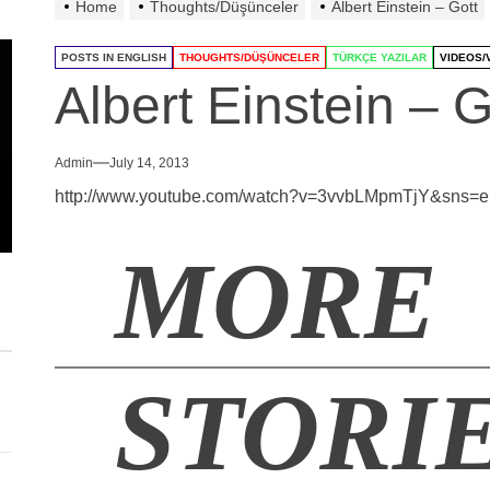
Home
Thoughts/Düşünceler
Albert Einstein – Gott
POSTS IN ENGLISH
THOUGHTS/DÜŞÜNCELER
TÜRKÇE YAZILAR
VIDEOS/
Albert Einstein – G
Admin
July 14, 2013
http://www.youtube.com/watch?v=3vvbLMpmTjY&sns=
MORE
STORI