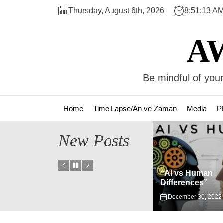
Skip
Thursday, August 6th, 2026
8:51:14 A
to
the
A
content
Be mindful of your
Home
Time Lapse/An ve Zaman
Media
P
New Posts
atler ve
“AI vs Human
“Hermes Trismegistus”
Differences”
January 23, 2024
December 30, 2022