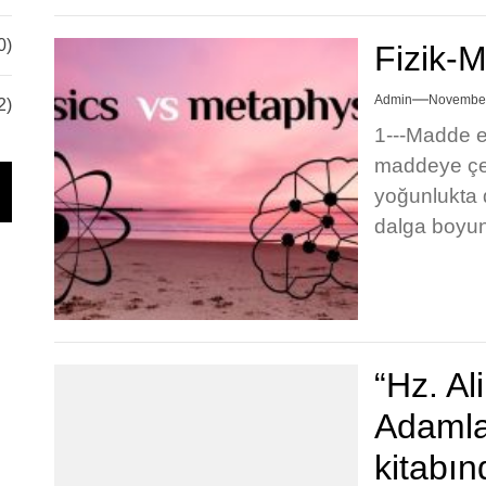
0)
Fizik-M
Admin
November
2)
1---Madde en
maddeye çevr
yoğunlukta 
dalga boyun
“Hz. Al
Adamla
kitabın