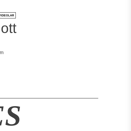
VIDEOLAR
ott
em
ES