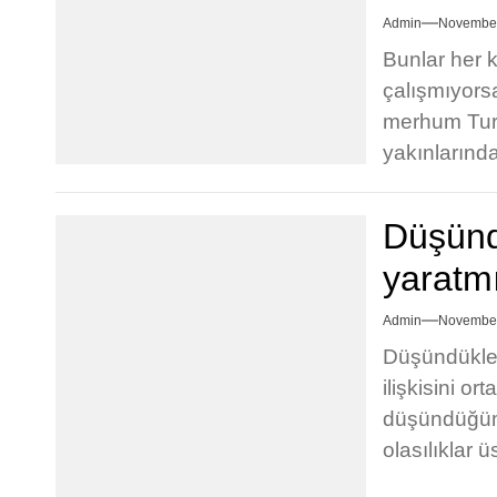
Admin
November
Bunlar her
çalışmıyorsa
merhum Turgu
yakınlarında
Düşünd
yaratm
Admin
November
Düşündükler
ilişkisini o
düşündüğüm
olasılıklar ü