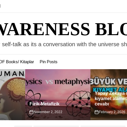
M
WARENESS BL
 self-talk as its a conversation with the universe s
DF Books/ Kitaplar
Pin Posts
Yapay Zekaya s
kıyamet alametl
Fizik-Metafizik
cevabı
November 2, 2022
February 2, 2026