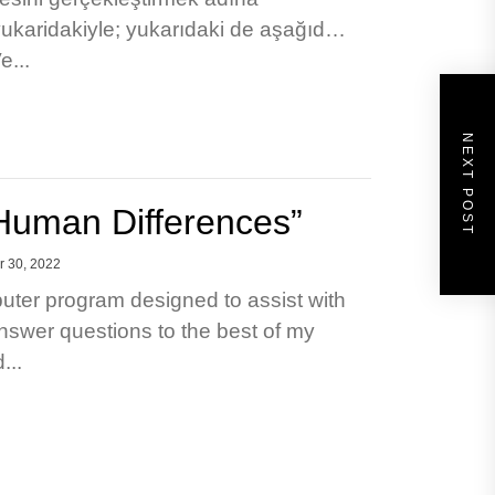
yukaridakiyle; yukarıdaki de aşağıdaki
e...
NEXT POST
 Human Differences”
 30, 2022
uter program designed to assist with
nswer questions to the best of my
...