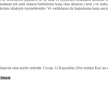
rattıran tek amil onların birbirlerine karşı olan aksiyon ( tesir ) ve reaksi
elerinin idrakiyle kıymetlenirler. Ve varlıklarını da başkalarına karşı anc
kleşecek olan şeyler nelerdir. Cevap: 1) Kaynaklar (Net zemin) Kur’an-ı
ırması