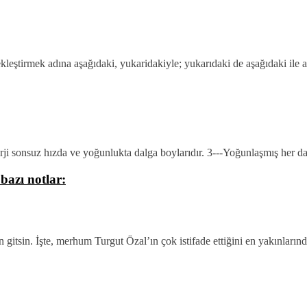
ekleştirmek adına aşağıdaki, yukaridakiyle; yukarıdaki de aşağıdaki ile ay
erji sonsuz hızda ve yoğunlukta dalga boylarıdır. 3---Yoğunlaşmış her 
bazı notlar:
itsin. İşte, merhum Turgut Özal’ın çok istifade ettiğini en yakınlarınd