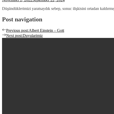
Düşündüklerimizi yaratsaydık sebep, sonuc ilişkisini ortadan kaldırmı
Post navigation
Previous post:
Albert Einstein – Gott
Next post:
Duyularimiz