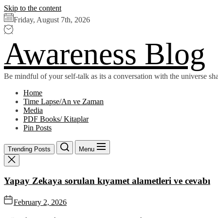
Skip to the content
Friday, August 7th, 2026
Awareness Blog
Be mindful of your self-talk as its a conversation with the universe s
Home
Time Lapse/An ve Zaman
Media
PDF Books/ Kitaplar
Pin Posts
Trending Posts
Menu
Yapay Zekaya sorulan kıyamet alametleri ve cevabı
February 2, 2026