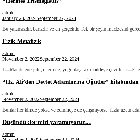
“Hermes Trismegistus”
admin
January 23, 2024
September 22, 2024
Bu yalansızdır, barizdir ve en gerçektir. Tek bir şeyin mucizesini gerç
Fizik-Metafizik
admin
November 2, 2022
September 22, 2024
1---Madde enerjidir, enerji de, yoğunlaşarak maddeye çevrilir. 2---En
“Hz. Ali’den Devlet Adamlarına Öğütler” kitabından 
admin
November 2, 2022
September 22, 2024
Bunlar her kimde yoksa ve edinmeye de çalışmıyorsa, fazla uzatmadan g
Düşündüklerimizi yaratmıyoruz…
admin
November 2, 2022
September 22, 2024