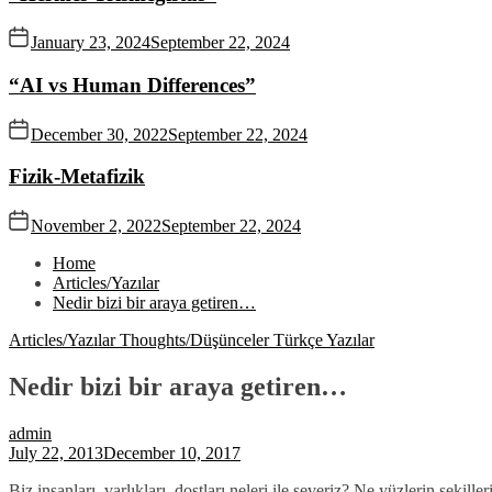
January 23, 2024
September 22, 2024
“AI vs Human Differences”
December 30, 2022
September 22, 2024
Fizik-Metafizik
November 2, 2022
September 22, 2024
Home
Articles/Yazılar
Nedir bizi bir araya getiren…
Articles/Yazılar
Thoughts/Düşünceler
Türkçe Yazılar
Nedir bizi bir araya getiren…
admin
July 22, 2013
December 10, 2017
Biz insanları, varlıkları, dostları neleri ile severiz? Ne yüzlerin şekille