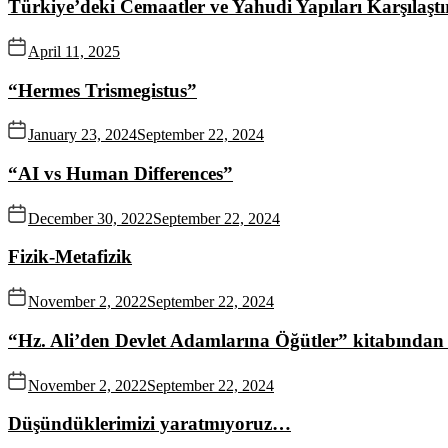
Türkiye’deki Cemaatler ve Yahudi Yapıları Karşılaşt
April 11, 2025
“Hermes Trismegistus”
January 23, 2024
September 22, 2024
“AI vs Human Differences”
December 30, 2022
September 22, 2024
Fizik-Metafizik
November 2, 2022
September 22, 2024
“Hz. Ali’den Devlet Adamlarına Öğütler” kitabından 
November 2, 2022
September 22, 2024
Düşündüklerimizi yaratmıyoruz…