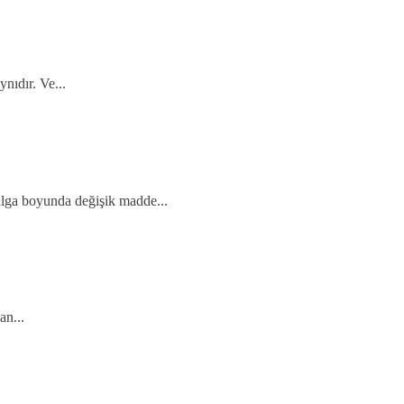
nıdır. Ve...
dalga boyunda değişik madde...
an...