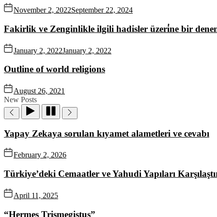
November 2, 2022
September 22, 2024
Fakirlik ve Zenginlikle ilgili hadisler üzeri̇ne bir den
January 2, 2022
January 2, 2022
Outline of world religions
August 26, 2021
New Posts
Yapay Zekaya sorulan kıyamet alametleri ve cevabı
February 2, 2026
Türkiye’deki Cemaatler ve Yahudi Yapıları Karşılaşt
April 11, 2025
“Hermes Trismegistus”