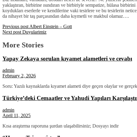
yaklaştıran, birbirine ısındıran ve birbiriyle sempatize, hülasa birbirini a
koydukları eserlerle ve kendilerine vaki tesirlere ve bu tesirlerin netic
da nihayet bir taş parçasından daha kıymetli ve makbul olamaz….
Previous post
Albert Einstein – Gott
Next post
Duyularimiz
More Stories
Yapay Zekaya sorulan kıyamet alametleri ve cevabı
admin
February 2, 2026
Soru: Yazılı kaynaklarda kıyamet alameti diye geçen olaylar ve gerçe
Türkiye’deki Cemaatler ve Yahudi Yapıları Karşılaşt
admin
April 11, 2025
Kısa araştırma raporuna şurdan ulaşabilirsiniz; Dosyayı indir