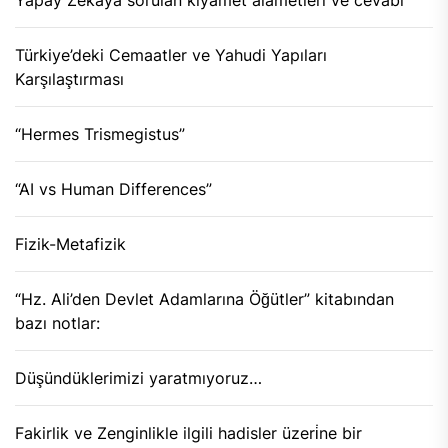
Yapay Zekaya sorulan kıyamet alametleri ve cevabı
Türkiye’deki Cemaatler ve Yahudi Yapıları
Karşılaştırması
“Hermes Trismegistus”
“AI vs Human Differences”
Fizik-Metafizik
“Hz. Ali’den Devlet Adamlarına Öğütler” kitabından
bazı notlar:
Düşündüklerimizi yaratmıyoruz…
Fakirlik ve Zenginlikle ilgili hadisler üzeri̇ne bir