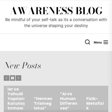
Skip
AWARENESS BLOG
to
the
Be mindful of your self-talk as its a conversation with
content
the universe shaping your destiny
Menu
New Posts
Türkiye’
deki
Cemaat
ler ve
Yahudi
“AI vs
Yapıları
“Hermes
Human
Fizik-
Karşılaş
Trismeg
Differen
Metafizi
tırması
istus”
ces”
k