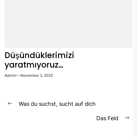
Düşündüklerimizi
yaratmıyoruz…
Admin
November 2, 2022
Post
Was du suchst, sucht auf dich
Previous
navigation
post:
Das Feld
Ne
pos