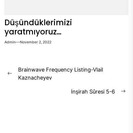
Düşündüklerimizi
yaratmıyoruz…
Admin
November 2, 2022
Post
Brainwave Frequency Listing-Vlail
navigation
Previous
Kaznacheyev
post:
İnşirah Sûresi 5-6
Ne
pos