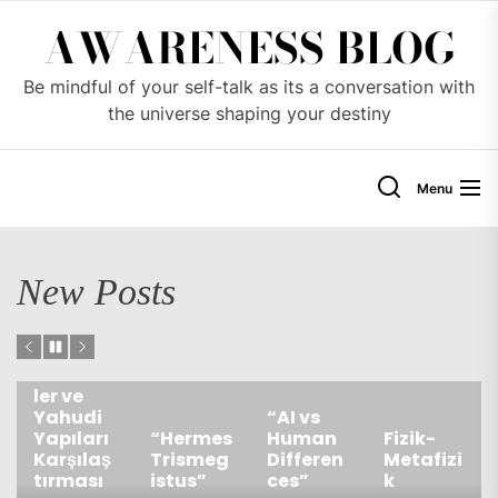
Skip
AWARENESS BLOG
to
the
Be mindful of your self-talk as its a conversation with
content
the universe shaping your destiny
Menu
New Posts
Türkiye’
deki
Cemaat
ler ve
Yahudi
“AI vs
Yapıları
“Hermes
Human
Fizik-
Karşılaş
Trismeg
Differen
Metafizi
tırması
istus”
ces”
k