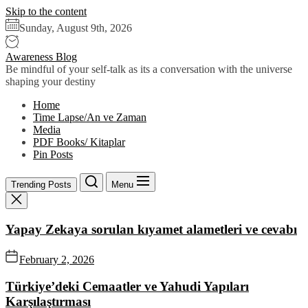
Skip to the content
Sunday, August 9th, 2026
Awareness Blog
Be mindful of your self-talk as its a conversation with the universe
shaping your destiny
Home
Time Lapse/An ve Zaman
Media
PDF Books/ Kitaplar
Pin Posts
Trending Posts
Menu
Yapay Zekaya sorulan kıyamet alametleri ve cevabı
February 2, 2026
Türkiye’deki Cemaatler ve Yahudi Yapıları
Karşılaştırması