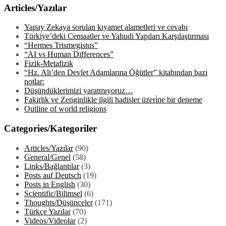
Articles/Yazılar
Yapay Zekaya sorulan kıyamet alametleri ve cevabı
Türkiye’deki Cemaatler ve Yahudi Yapıları Karşılaştırması
“Hermes Trismegistus”
“AI vs Human Differences”
Fizik-Metafizik
“Hz. Ali’den Devlet Adamlarına Öğütler” kitabından bazı
notlar:
Düşündüklerimizi yaratmıyoruz…
Fakirlik ve Zenginlikle ilgili hadisler üzeri̇ne bir deneme
Outline of world religions
Categories/Kategoriler
Articles/Yazılar
(90)
General/Genel
(58)
Links/Bağlantılar
(3)
Posts auf Deutsch
(19)
Posts in English
(30)
Scientific/Bilimsel
(6)
Thoughts/Düşünceler
(171)
Türkçe Yazılar
(70)
Videos/Videolar
(2)