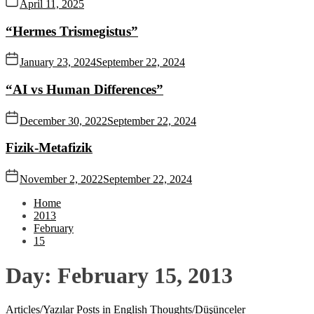
April 11, 2025
“Hermes Trismegistus”
January 23, 2024
September 22, 2024
“AI vs Human Differences”
December 30, 2022
September 22, 2024
Fizik-Metafizik
November 2, 2022
September 22, 2024
Home
2013
February
15
Day:
February 15, 2013
Articles/Yazılar
Posts in English
Thoughts/Düşünceler